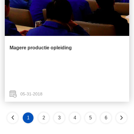
Magere productie opleiding
05-31-2018
1
2
3
4
5
6