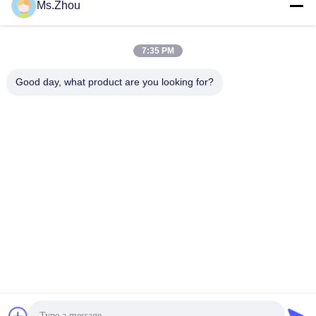
Ms.Zhou
7:35 PM
Snel contact
Good day, what product are you looking for?
Telefoon
86-0510-87189500
E-mail
yxhjc@yxhjc.com
Adres
Dingshustad, Yixing-Stad, Jiangsu-Provincie
Privacybeleid
|
Sitemap
China Goede kwaliteit Ceramische substraten Leverancier.
Copyright © 2013-2026 Jiangsu Province Yixing Nonmetallic
Chemical Machinery Factory Co.,Ltd . Alle Rechten