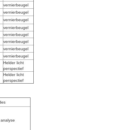
vernierbeugel
vernierbeugel
vernierbeugel
vernierbeugel
vernierbeugel
vernierbeugel
vernierbeugel
vernierbeugel
Helder licht
perspectief
Helder licht
perspectief
des
 analyse