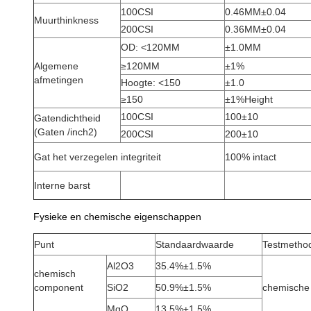
100CSI
0.46MM±0.04
Muurthinkness
200CSI
0.36MM±0.04
OD: <120MM
±1.0MM
Algemene
≥120MM
±1%
afmetingen
Hoogte: <150
±1.0
≥150
±1%Height
100CSI
100±10
Gatendichtheid
(Gaten /inch2)
200CSI
200±10
Gat het verzegelen integriteit
100% intact
Interne barst
Fysieke en chemische eigenschappen
Punt
Standaardwaarde
Testmetho
Al2O3
35.4%±1.5%
chemisch
component
SiO2
50.9%±1.5%
chemische
MgO
13.5%±1.5%