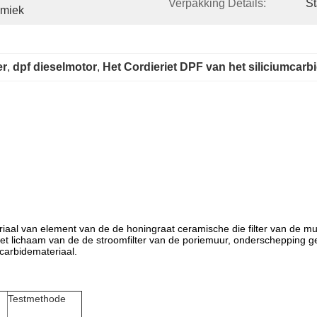
Verpakking Details:
St
amiek
er
, 
dpf dieselmotor
, 
Het Cordieriet DPF van het siliciumcarb
teriaal van element van de de honingraat ceramische die filter van de 
et lichaam van de de stroomfilter van de poriemuur, onderschepping geb
umcarbidemateriaal.
Testmethode