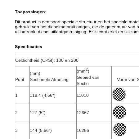
Toepassingen:
Dit product is een soort speciale structuur en het speciale ma
gebruikt van het dieselmotoruitlaatgas, die de gatenmuur van h
uitlaatrook, diesel uitlaatgasreiniging. Er is cordieriet en silici
Specificaties
Celdichtheid (CPSI): 100 en 200
2
(mm
)
(mm)
Gebied van
Punt
Sectionele Afmeting
Vorm van S
Sectie
1
118.4 (4,66“)
11010
2
127 (5“)
12667
3
144 (5,66“)
16286