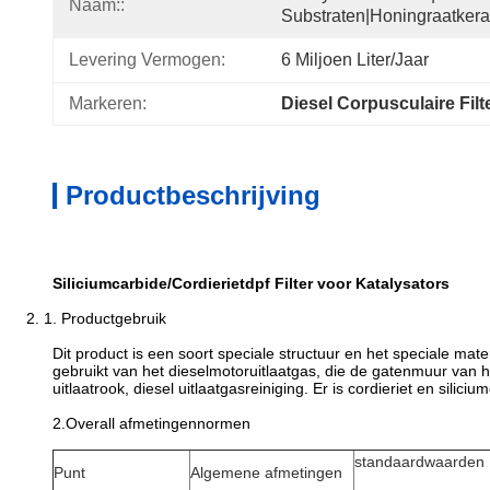
Naam::
Substraten|honingraatker
Levering Vermogen:
6 Miljoen Liter/jaar
Markeren:
Diesel Corpusculaire Filt
Productbeschrijving
Siliciumcarbide/Cordierietdpf Filter voor Katalysators
2.
1. Productgebruik
Dit product is een soort speciale structuur en het speciale ma
gebruikt van het dieselmotoruitlaatgas, die de gatenmuur van h
uitlaatrook, diesel uitlaatgasreiniging. Er is cordieriet en silici
2.Overall afmetingennormen
standaardwaarden
Punt
Algemene afmetingen