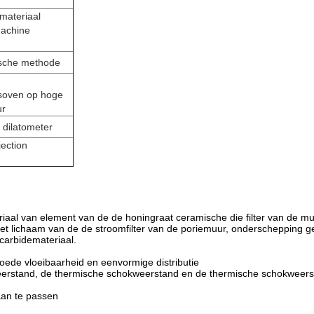
 materiaal
machine
ische methode
soven op hoge
ur
 dilatometer
jection
teriaal van element van de de honingraat ceramische die filter van de 
et lichaam van de de stroomfilter van de poriemuur, onderschepping geb
umcarbidemateriaal.
ede vloeibaarheid en eenvormige distributie
erstand, de thermische schokweerstand en de thermische schokweersta
 aan te passen