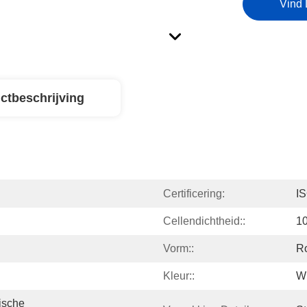
Vind 
ctbeschrijving
Certificering:
I
Cellendichtheid::
10
Vorm::
R
Kleur::
Wi
sche 