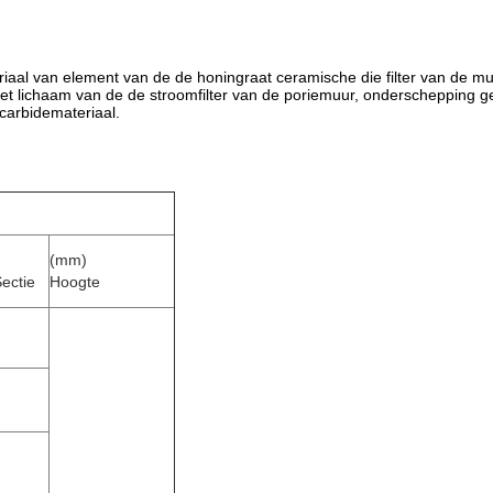
teriaal van element van de de honingraat ceramische die filter van de 
et lichaam van de de stroomfilter van de poriemuur, onderschepping geb
umcarbidemateriaal.
(mm)
ectie
Hoogte