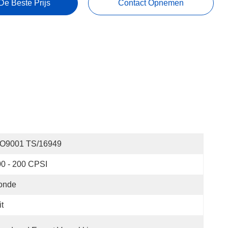
De Beste Prijs
Contact Opnemen
SO9001 TS/16949
0 - 200 CPSI
onde
t