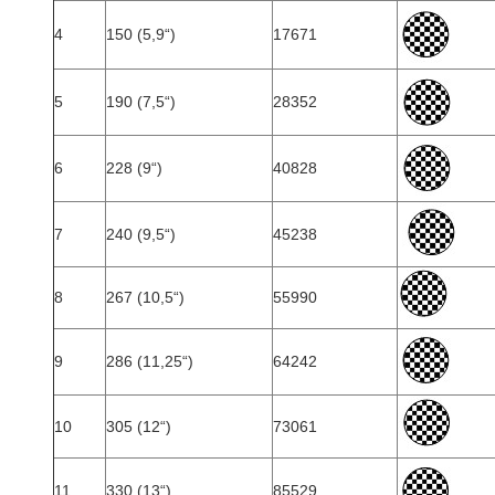
4
150 (5,9“)
17671
5
190 (7,5“)
28352
6
228 (9“)
40828
7
240 (9,5“)
45238
8
267 (10,5“)
55990
9
286 (11,25“)
64242
10
305 (12“)
73061
11
330 (13“)
85529