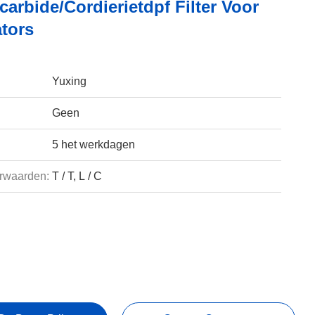
carbide/Cordierietdpf Filter Voor
ators
Yuxing
Geen
5 het werkdagen
rwaarden:
T / T, L / C