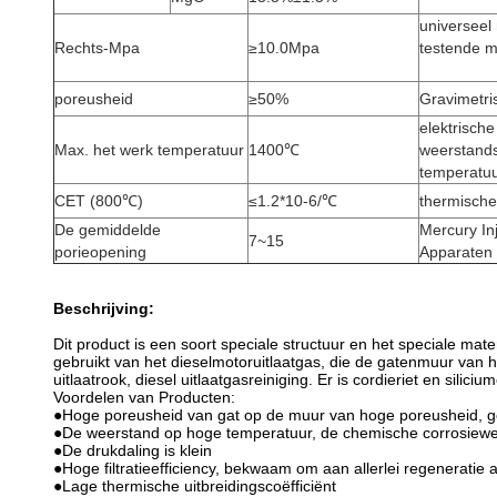
universeel
Rechts-Mpa
≥10.0Mpa
testende 
poreusheid
≥50%
Gravimetr
elektrische
Max. het werk temperatuur
1400℃
weerstand
temperatu
CET (800℃)
≤1.2*10-6/℃
thermische
De gemiddelde
Mercury In
7~15
porieopening
Apparaten
Beschrijving:
Dit product is een soort speciale structuur en het speciale ma
gebruikt van het dieselmotoruitlaatgas, die de gatenmuur van h
uitlaatrook, diesel uitlaatgasreiniging. Er is cordieriet en silici
Voordelen van Producten:
●Hoge poreusheid van gat op de muur van hoge poreusheid, go
●De weerstand op hoge temperatuur, de chemische corrosiewe
●De drukdaling is klein
●Hoge filtratieefficiency, bekwaam om aan allerlei regeneratie
●Lage thermische uitbreidingscoëfficiënt