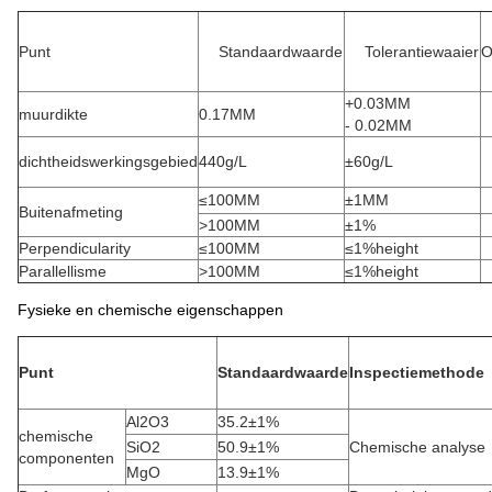
Punt
Standaardwaarde
Tolerantiewaaier
O
+0.03MM
muurdikte
0.17MM
- 0.02MM
dichtheidswerkingsgebied
440g/L
±60g/L
≤100MM
±1MM
Buitenafmeting
>100MM
±1%
Perpendicularity
≤100MM
≤1%height
Parallellisme
>100MM
≤1%height
Fysieke en chemische eigenschappen
Punt
Standaardwaarde
Inspectiemethode
Al2O3
35.2±1%
chemische
SiO2
50.9±1%
Chemische analyse
componenten
MgO
13.9±1%