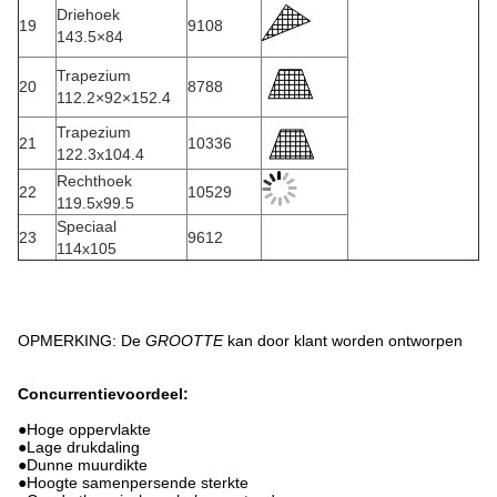
Driehoek
19
9108
143.5×84
Trapezium
20
8788
112.2×92×152.4
Trapezium
21
10336
122.3x104.4
Rechthoek
22
10529
119.5x99.5
Speciaal
23
9612
114x105
OPMERKING: De
GROOTTE
kan door klant worden ontworpen
Concurrentievoordeel:
●
Hoge oppervlakte
●
Lage drukdaling
●Dunne muurdikte
●Hoogte samenpersende sterkte