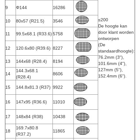
9
Φ144
16286
≤200
10
80x57 (R21.5)
3546
De hoogte kan
door klant worden
11
99.5x68.1 (R33.6)
5758
ontworpen
(De
12
120.6x80 (R39.6)
8227
standaardhoogte):
76.2mm (3“),
13
144x68 (R28.4)
8194
101.6mm (4“),
127mm (5“),
144.3x68.1
14
8606
152.4mm (6“).
(R28.4)
15
144.8x81.3 (R37)
9922
16
147x95 (R36.6)
11010
17
148x84 (R38)
10438
169.7x80.8
18
11865
(R37.2)