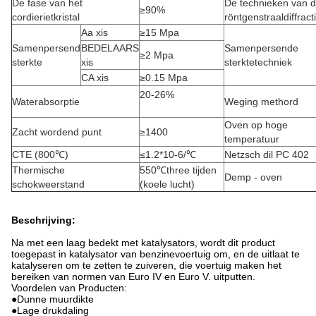
De fase van het
De technieken van 
≥90%
cordierietkristal
röntgenstraaldiffract
Aa xis
≥15 Mpa
Samenpersend
BEDELAARS
Samenpersende
≥2 Mpa
sterkte
xis
sterktetechniek
CA xis
≥0.15 Mpa
20-26%
Waterabsorptie
Weging methord
Oven op hoge
Zacht wordend punt
≥1400
temperatuur
CTE (800℃)
≤1.2*10-6/℃
Netzsch dil PC 402
Thermische
550℃three tijden
Demp - oven
schokweerstand
(koele lucht)
Beschrijving:
Na met een laag bedekt met katalysators, wordt dit product
toegepast in katalysator van benzinevoertuig om, en de uitlaat te
katalyseren om te zetten te zuiveren, die voertuig maken het
bereiken van normen van Euro IV en Euro V. uitputten.
Voordelen van Producten:
●Dunne muurdikte
●Lage drukdaling