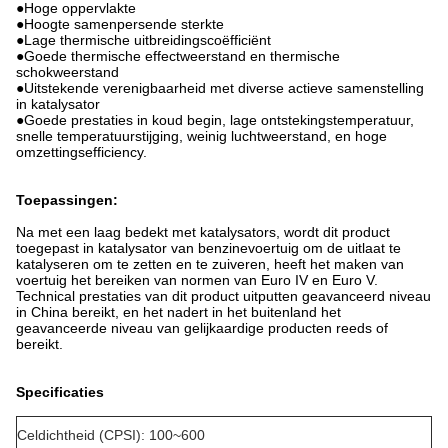
●Hoge oppervlakte
●Hoogte samenpersende sterkte
●Lage thermische uitbreidingscoëfficiënt
●Goede thermische effectweerstand en thermische
schokweerstand
●Uitstekende verenigbaarheid met diverse actieve samenstelling
in katalysator
●Goede prestaties in koud begin, lage ontstekingstemperatuur,
snelle temperatuurstijging, weinig luchtweerstand, en hoge
omzettingsefficiency.
Toepassingen:
Na met een laag bedekt met katalysators, wordt dit product
toegepast in katalysator van benzinevoertuig om de uitlaat te
katalyseren om te zetten en te zuiveren, heeft het maken van
voertuig het bereiken van normen van Euro IV en Euro V.
Technical prestaties van dit product uitputten geavanceerd niveau
in China bereikt, en het nadert in het buitenland het
geavanceerde niveau van gelijkaardige producten reeds of
bereikt.
Specificaties
Celdichtheid (CPSI): 100~600