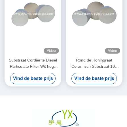
Video
Video
Substraat Cordierite Diesel
Rond de Honingraat
Particulate Filter Wit hoge
Ceramisch Substraat 100
porositeit
van Cordierietdpf 200 CPSI-
Vind de beste prijs
Vind de beste prijs
Cellendichtheid