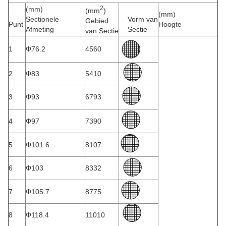
2
(mm)
(mm
)
(mm)
Sectionele
Vorm van
Gebied
Punt
Hoogte
Afmeting
Sectie
van Sectie
1
Φ76.2
4560
2
Φ83
5410
3
Φ93
6793
4
Φ97
7390
5
Φ101.6
8107
6
Φ103
8332
7
Φ105.7
8775
8
Φ118.4
11010