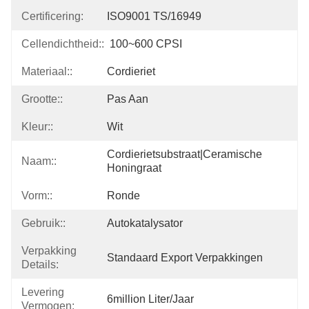
Certificering:
ISO9001 TS/16949
Cellendichtheid::
100~600 CPSI
Materiaal::
Cordieriet
Grootte::
Pas Aan
Kleur::
Wit
Cordierietsubstraat|ceramische 
Naam::
Honingraat
Vorm::
Ronde
Gebruik::
Autokatalysator
Verpakking
Standaard Export Verpakkingen
Details:
Levering
6million Liter/jaar
Vermogen: