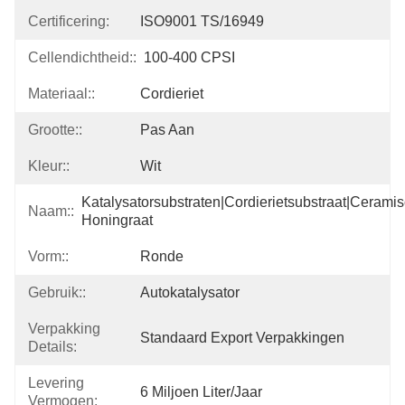
Certificering:
ISO9001 TS/16949
Cellendichtheid::
100-400 CPSI
Materiaal::
Cordieriet
Grootte::
Pas Aan
Kleur::
Wit
Katalysatorsubstraten|cordierietsubstraat|ceramis
Naam::
Honingraat
Vorm::
Ronde
Gebruik::
Autokatalysator
Verpakking
Standaard Export Verpakkingen
Details:
Levering
6 Miljoen Liter/jaar
Vermogen: