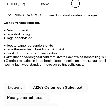
13
330 (13“)
85529
OPMERKING: De GROOTTE kan door klant worden ontworpen
Concurrentievoordeel:
●
Dunne muurdikte
●Lage drukdaling
●Hoge oppervlakte
●Hoogte samenpersende sterkte
●Lage thermische uitbreidingscoëfficiënt
●Goede thermische schokweerstand
●Uitstekende verenigbaarheid met diverse actieve samenstelling in k
●Goede prestaties in koud begin, lage ontstekingstemperatuur, snell
weinig luchtweerstand, en hoge omzettingsefficiency.
Taggen:
Al2o3 Ceramisch Substraat
Katalysatorsubstraat