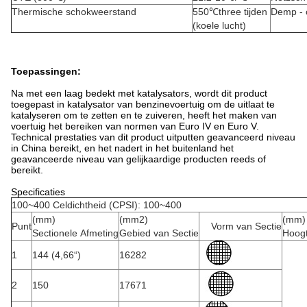
Thermische schokweerstand
550℃three tijden
Demp - 
(koele lucht)
Toepassingen:
Na met een laag bedekt met katalysators, wordt dit product
toegepast in katalysator van benzinevoertuig om de uitlaat te
katalyseren om te zetten en te zuiveren, heeft het maken van
voertuig het bereiken van normen van Euro IV en Euro V.
Technical prestaties van dit product uitputten geavanceerd niveau
in China bereikt, en het nadert in het buitenland het
geavanceerde niveau van gelijkaardige producten reeds of
bereikt.
Specificaties
100~400 Celdichtheid (CPSI): 100~400
(mm)
(mm2)
(mm)
Punt
Vorm van Sectie
Sectionele Afmeting
Gebied van Sectie
Hoog
1
144 (4,66“)
16282
2
150
17671