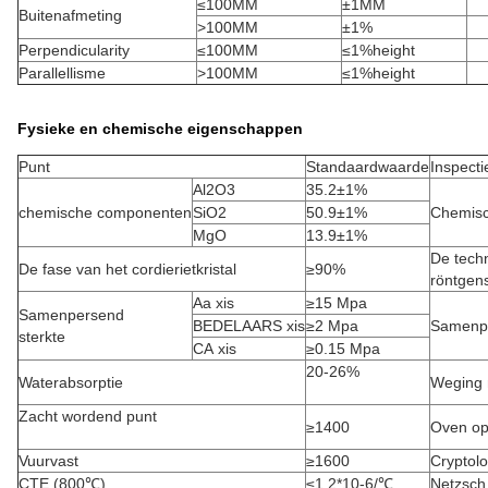
≤100MM
±1MM
Buitenafmeting
>100MM
±1%
Perpendicularity
≤100MM
≤1%height
Parallellisme
>100MM
≤1%height
Fysieke en chemische eigenschappen
Punt
Standaardwaarde
Inspect
Al2O3
35.2±1%
chemische componenten
SiO2
50.9±1%
Chemisc
MgO
13.9±1%
De tech
De fase van het cordierietkristal
≥90%
röntgens
Aa xis
≥15 Mpa
Samenpersend
BEDELAARS xis
≥2 Mpa
Samenpe
sterkte
CA xis
≥0.15 Mpa
20-26%
Waterabsorptie
Weging 
Zacht wordend punt
≥1400
Oven op
Vuurvast
≥1600
Cryptol
CTE (800℃)
≤1.2*10-6/℃
Netzsch