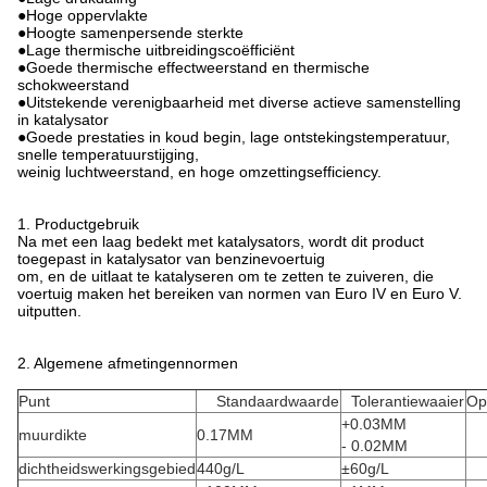
●Hoge oppervlakte
●Hoogte samenpersende sterkte
●Lage thermische uitbreidingscoëfficiënt
●Goede thermische effectweerstand en thermische
schokweerstand
●Uitstekende verenigbaarheid met diverse actieve samenstelling
in katalysator
●Goede prestaties in koud begin, lage ontstekingstemperatuur,
snelle temperatuurstijging,
weinig luchtweerstand, en hoge omzettingsefficiency.
1.
Productgebruik
Na met een laag bedekt met katalysators, wordt dit product
toegepast in katalysator van benzinevoertuig
om, en de uitlaat te katalyseren om te zetten te zuiveren, die
voertuig maken het bereiken van normen van Euro IV en Euro V.
uitputten.
2. Algemene afmetingennormen
Punt
Standaardwaarde
Tolerantiewaaier
Op
+0.03MM
muurdikte
0.17MM
- 0.02MM
dichtheidswerkingsgebied
440g/L
±60g/L