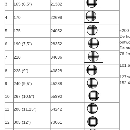
3
165 (6,5“)
21382
4
170
22698
≤200
5
175
24052
De ho
ontwo
6
190 (7,5“)
28352
De st
76.2m
7
210
34636
101.6
8
228 (9“)
40828
127mm
152.4
9
240 (9,5“)
45238
10
267 (10,5“)
55990
11
286 (11,25“)
64242
12
305 (12“)
73061