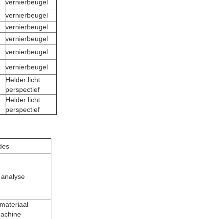
vernierbeugel
vernierbeugel
vernierbeugel
vernierbeugel
vernierbeugel
vernierbeugel
Helder licht
perspectief
Helder licht
perspectief
des
 analyse
 materiaal
machine