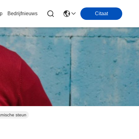
p
Bedrijfnieuws
Citaat
amische steun