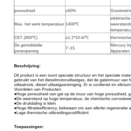
poreusheid
≥50%
Gravimetr
elektrische
Max. het werk temperatuur
1400℃
weerstand
temperatu
CET (800℃)
≤1.2*10-6/℃
thermische
De gemiddelde
Mercury In
7~15
porieopening
Apparaten
Beschrijving:
Dit product is een soort speciale structuur en het speciale ma
gebruikt van het dieselmotoruitlaatgas, dat de gatenmuur van h
uitlaatrook, diesel uitlaatgasreiniging. Er is cordieriet en silici
Voordelen van Producten:
●Hoge poreusheid van gat op de muur van hoge poreusheid, go
●De weerstand op hoge temperatuur, de chemische corrosiewe
●De drukdaling is klein
●Hoge filtratieefficiency, bekwaam om aan allerlei regeneratie
●Lage thermische uitbreidingscoëfficiënt
Toepassingen: