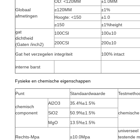
OD: <120MM
±1.0MM
Globaal
≥120MM
±1%
afmetingen
Hoogte: <150
±1.0
≥150
±1%height
gat
100CSI
100±10
dichtheid
200CSI
200±10
(Gaten /inch2)
Gat het verzegelen integriteit
100% intact
interne barst
Fysieke en chemische eigenschappen
Punt
Standaardwaarde
Testmetho
Al2O3
35.4%±1.5%
chemisch
component
SiO2
50.9%±1.5%
chemische
MgO
13.5%±1.5%
universeel
Rechts-Mpa
≥10.0Mpa
testende 