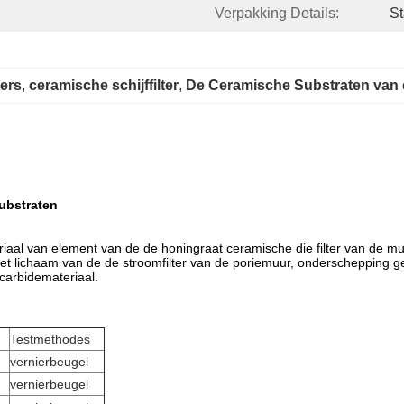
Verpakking Details:
St
ers
, 
ceramische schijffilter
, 
De Ceramische Substraten van 
Substraten
teriaal van element van de de honingraat ceramische die filter van de 
et lichaam van de de stroomfilter van de poriemuur, onderschepping geb
umcarbidemateriaal.
Testmethodes
vernierbeugel
vernierbeugel