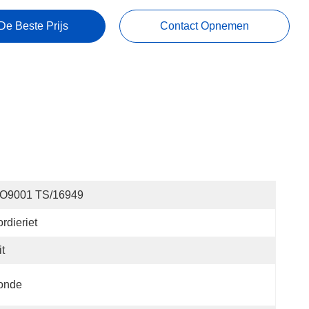
De Beste Prijs
Contact Opnemen
SO9001 TS/16949
rdieriet
t
onde