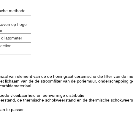
ische methode
soven op hoge
ur
 dilatometer
jection
teriaal van element van de de honingraat ceramische die filter van de 
et lichaam van de de stroomfilter van de poriemuur, onderschepping geb
umcarbidemateriaal.
ede vloeibaarheid en eenvormige distributie
erstand, de thermische schokweerstand en de thermische schokweersta
 aan te passen