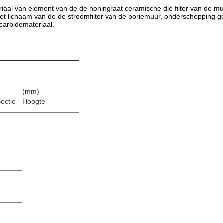
teriaal van element van de de honingraat ceramische die filter van de 
et lichaam van de de stroomfilter van de poriemuur, onderschepping geb
umcarbidemateriaal.
(mm)
ectie
Hoogte