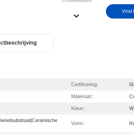
Vind 
ctbeschrijving
Certificering:
I
Materiaal::
Co
Kleur::
Wi
ierietsubstraat|ceramische 
Vorm::
R