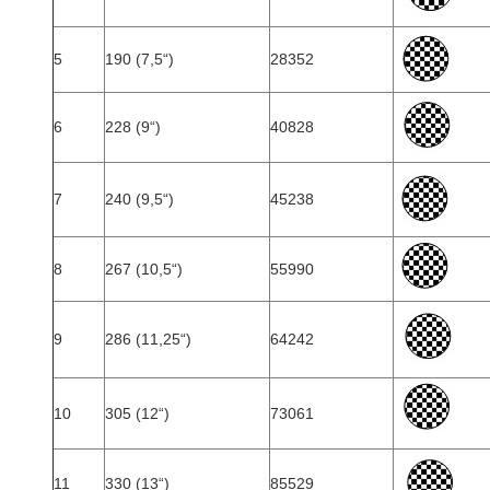
5
190 (7,5“)
28352
6
228 (9“)
40828
7
240 (9,5“)
45238
8
267 (10,5“)
55990
9
286 (11,25“)
64242
10
305 (12“)
73061
11
330 (13“)
85529