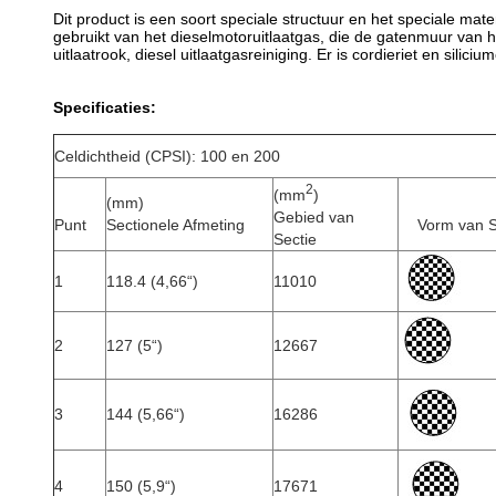
Dit product is een soort speciale structuur en het speciale ma
gebruikt van het dieselmotoruitlaatgas, die de gatenmuur van h
uitlaatrook, diesel uitlaatgasreiniging. Er is cordieriet en silici
Specificaties:
Celdichtheid (CPSI): 100 en 200
2
(mm
)
(mm)
Gebied van
Punt
Sectionele Afmeting
Vorm van S
Sectie
1
118.4 (4,66“)
11010
2
127 (5“)
12667
3
144 (5,66“)
16286
4
150 (5,9“)
17671