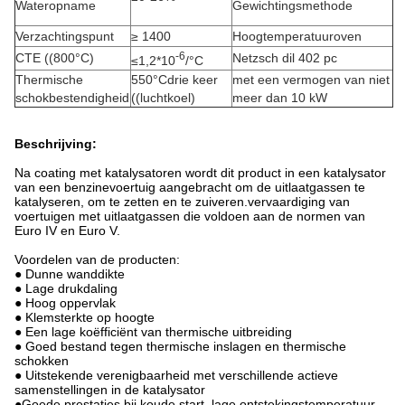
Wateropname
Gewichtingsmethode
Verzachtingspunt
≥ 1400
Hoogtemperatuuroven
-6
CTE ((800°C)
Netzsch dil 402 pc
≤1,2*10
/°C
Thermische
550°Cdrie keer
met een vermogen van niet
schokbestendigheid
((luchtkoel)
meer dan 10 kW
Beschrijving:
Na coating met katalysatoren wordt dit product in een katalysator
van een benzinevoertuig aangebracht om de uitlaatgassen te
katalyseren, om te zetten en te zuiveren.vervaardiging van
voertuigen met uitlaatgassen die voldoen aan de normen van
Euro IV en Euro V.
Voordelen van de producten:
● Dunne wanddikte
● Lage drukdaling
● Hoog oppervlak
● Klemsterkte op hoogte
● Een lage koëfficiënt van thermische uitbreiding
● Goed bestand tegen thermische inslagen en thermische
schokken
● Uitstekende verenigbaarheid met verschillende actieve
samenstellingen in de katalysator
●Goede prestaties bij koude start, lage ontstekingstemperatuur,