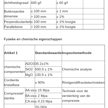
dichtheidsgraad
440 g/l
± 60 g/l
≤ 100 mm
± 1 mm
Buitenaardse
dimensie
> 100 mm
± 1%
Perpendiculariteit
≤ 100 mm
≤ 1% hoogte
Parallelisme
> 100 mm
≤ 1% hoogte
Fysieke en chemische eigenschappen
Artikel 1
Standardwaarde
Inspectiemethode
Al2O3
35.2±1%
chemische
SiO2
500,9 ± 1%
Chemische analyse
componenten
MgO
130,9 ± 1%
Cordierite
≥ 90%
Röntgendiffractietechnieken
kristalfase
AA xis
≥ 15 Mpa
Techniek voor de
Compressief
BA xis
≥ 2 Mpa
versterking van de
sterkte
compressie
CA xis
≥ 0,15 Mpa
20-26%