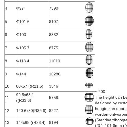
4
Φ97
7390
5
Φ101.6
8107
6
Φ103
8332
7
Φ105.7
8775
8
Φ118.4
11010
9
Φ144
16286
10
80x57 ((R21.5)
3546
≤ 200
99.5x68.1
The height can b
11
5758
((R33.6)
designed by cust
hoogte kan door d
12
120.6x80(R39.6)
8227
worden ontworpe
(Standaardhoogt
13
144x68 ((R28.4)
8194
((3 ), 101.6mm ((4