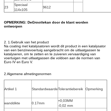
Speciaal
23
9612
114x105
OPMERKING: De
Grootte
kan door de klant worden
ontworpen
2. 1.Gebruik van het product
Na coating met katalysatoren wordt dit product in een katalysator
van een benzinevoertuig aangebracht om de uitlaatgassen te
katalyseren, om te zetten en te zuiveren.vervaardiging van
voertuigen met uitlaatgassen die voldoen aan de normen van
Euro IV en Euro V.
2.Algemene afmetingsnormen
Artikel 1
Standardwaarde
Tolerantiebereik
Opmerking
+0,03MM
wanddikte
0.17mm
-0,02 mm