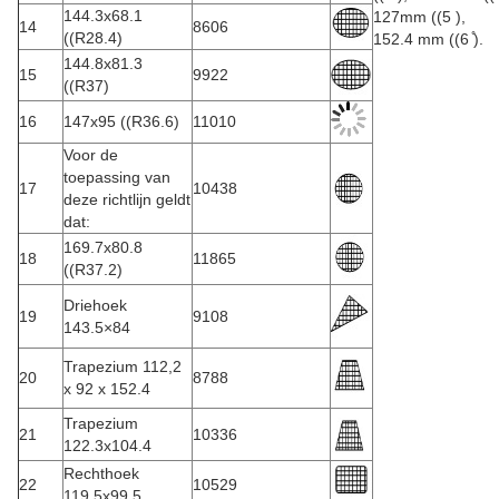
144.3x68.1
127mm ((5 ),
14
8606
((R28.4)
152.4 mm ((6 ̊).
144.8x81.3
15
9922
((R37)
16
147x95 ((R36.6)
11010
Voor de
toepassing van
17
10438
deze richtlijn geldt
dat:
169.7x80.8
18
11865
((R37.2)
Driehoek
19
9108
143.5×84
Trapezium 112,2
20
8788
x 92 x 152.4
Trapezium
21
10336
122.3x104.4
Rechthoek
22
10529
119.5x99.5