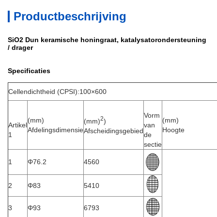
Productbeschrijving
SiO2 Dun keramische honingraat, katalysatorondersteuning
/ drager
Specificaties
Cellendichtheid (CPSI):100×600
Vorm
2
(mm)
(mm)
(mm)
)
Artikel
van
Afdelingsdimensie
Hoogte
Afscheidingsgebied
1
de
sectie
1
Φ76.2
4560
2
Φ83
5410
3
Φ93
6793