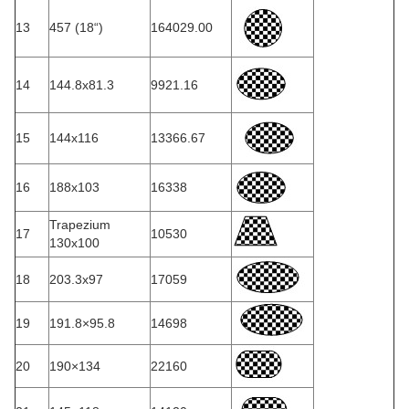
13
457 (18“)
164029.00
14
144.8x81.3
9921.16
15
144x116
13366.67
16
188x103
16338
Trapezium
17
10530
130x100
18
203.3x97
17059
19
191.8×95.8
14698
20
190×134
22160