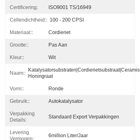
Certificering:
ISO9001 TS/16949
Cellendichtheid::
100 - 200 CPSI
Materiaal::
Cordieriet
Grootte::
Pas Aan
Kleur::
Wit
Katalysatorsubstraten|cordierietsubstraat|ceramis
Naam::
Honingraat
Vorm::
Ronde
Gebruik::
Autokatalysator
Verpakking
Standaard Export Verpakkingen
Details:
Levering
6million Liter/jaar
Vermogen: