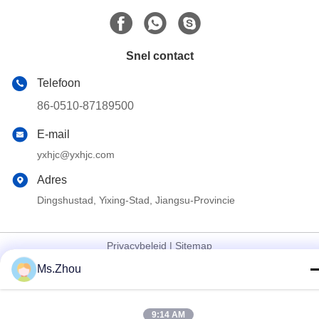
Snel contact
Telefoon
86-0510-87189500
E-mail
yxhjc@yxhjc.com
Adres
Dingshustad, Yixing-Stad, Jiangsu-Provincie
Privacybeleid
|
Sitemap
Ms.Zhou
China Goede kwaliteit Ceramische substraten Leverancier.
Copyright © 2013-2026 Jiangsu Province Yixing Nonmetallic
Chemical Machinery Factory Co.,Ltd . Alle Rechten
9:14 AM