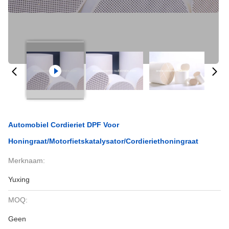
Automobiel Cordieriet DPF Voor
Honingraat/motorfietskatalysator/cordieriethoningraat
Merknaam:
Yuxing
MOQ:
Geen