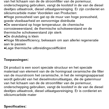
van het lichaam van de de stroomfilter van de poriemuur,
onderschepping gebruiken, vangt de koolstof in de van de diesel
deeltjes uitlaatrook, diesel uitlaatgasreiniging. Er zijn cordieriet en
siliciumcarbide mater Voordelen van Producten:
●Hoge poreusheid van gat op de muur van hoge poreusheid,
goede vloeibaarheid en eenvormige distributie
●De weerstand op hoge temperatuur, de chemische
corrosieweerstand, de thermische schokweerstand en de
thermische schokweerstand zijn sterk
●De drukdaling is klein
●Hoge filtratieefficiency, bekwaam om aan allerlei regeneratie
aan te passen
●Lage thermische uitbreidingscoëfficiënt
Toepassingen:
Dit product is een soort speciale structuur en het speciale
materiaal van element van de de honingraat ceramische die filter
van de muurstroom het ceramische, in het de reinigingsapparaat
wordt gebruikt van het dieselmotoruitlaatgas, die de gatenmuur
van het lichaam van de de stroomfilter van de poriemuur,
onderschepping gebruiken, vangt de koolstof in de van de diesel
deeltjes uitlaatrook, diesel uitlaatgasreiniging. Er is cordieriet en
siliciumcarbide mater
Specificaties: