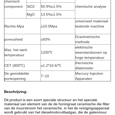
chemisch
component
SiO2
50.9%±1.5%
chemische analyse
MgO
13.5%±1.5%
universeel materiaal
Rechts-Mpa
≥10.0Mpa
testende machine
Gravimetrische
poreusheid
≥50%
methode
elektrische
Max. het werk
1200℃
weerstandsoven op
temperatuur
hoge temperatuur
thermische
CET (800℃)
≤1.2*10-6/℃
dilatometer
De gemiddelde
Mercury Injection
7~10
porieopening
Apparaten
Beschrijving:
Dit product is een soort speciale structuur en het speciale
materiaal van element van de de honingraat ceramische die filter
van de muurstroom het ceramische, in het de reinigingsapparaat
wordt gebruikt van het dieselmotoruitlaatgas, die de gatenmuur