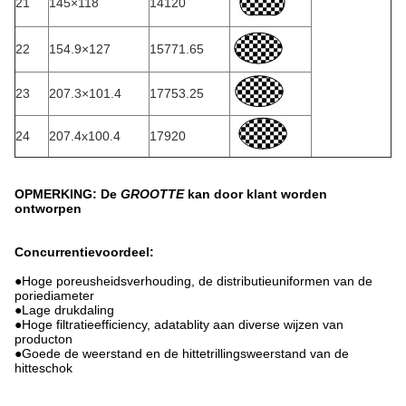
21
145×118
14120
22
154.9×127
15771.65
23
207.3×101.4
17753.25
24
207.4x100.4
17920
OPMERKING: De
GROOTTE
kan door klant worden
ontworpen
Concurrentievoordeel:
●
Hoge poreusheidsverhouding, de distributieuniformen van de
poriediameter
●Lage drukdaling
●Hoge filtratieefficiency, adatablity aan diverse wijzen van
producton
●Goede de weerstand en de hittetrillings
weerstand
van
de
hitte
schok