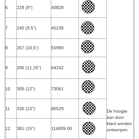
6
228 (9“)
40828
7
240 (9,5“)
45238
8
267 (10,5“)
55990
9
286 (11,25“)
64242
10
305 (12“)
73061
11
330 (13“)
85529
De hoogte
kan door
klant worden
12
381 (15“)
114009.00
ontworpen