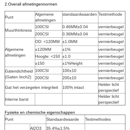
2.Overall afmetingennormen
Algemene
standaardwaarden
Testmethode
Punt
afmetingen
100CSI
0.46MM±0.04
vernierbeugel
Muurthinkness
200CSI
0.36MM±0.04
vernierbeugel
OD: <120MM
±1.0MM
vernierbeugel
Algemene
≥120MM
±1%
vernierbeugel
afmetingen
Hoogte: <150
±1.0
vernierbeugel
≥150
±1%Height
vernierbeugel
100CSI
100±10
vernierbeugel
Gatendichtheid
(Gaten /inch2)
200CSI
200±10
vernierbeugel
Helder licht
Gat het verzegelen integriteit
100% intact
perspectief
Helder licht
Interne barst
perspectief
Fysieke en chemische eigenschappen
Punt
Standaardwaarde
Testmethodes
Al2O3
35.4%±1.5%