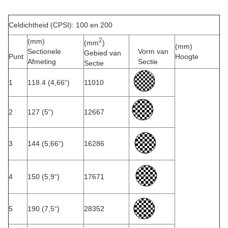
Celdichtheid (CPSI): 100 en 200
2
(mm)
(mm
)
(mm)
Sectionele
Vorm van
Gebied van
Punt
Hoogte
Afmeting
Sectie
Sectie
1
118.4 (4,66“)
11010
2
127 (5“)
12667
3
144 (5,66“)
16286
4
150 (5,9“)
17671
5
190 (7,5“)
28352