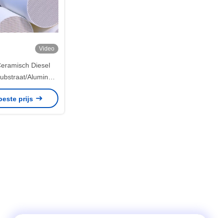
Video
Ceramisch Diesel
substraat/Alumina
ch Substraat
beste prijs