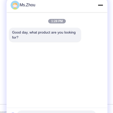
Ms.Zhou
Snel contact
1:28 PM
Telefoon
86-0510-87189500
Good day, what product are you looking 
for?
E-mail
yxhjc@yxhjc.com
Adres
Dingshustad, Yixing-Stad, Jiangsu-Provincie
onmetallic Chemical Machinery Factory Co.,Ltd . Alle Rechten