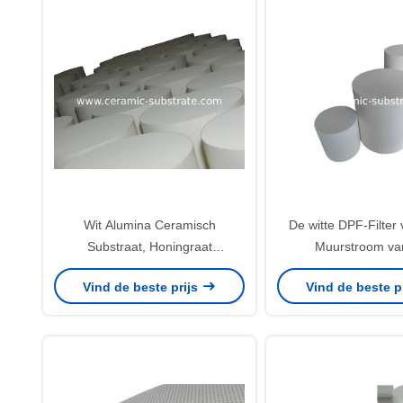
Wit Alumina Ceramisch
De witte DPF-Filter
Substraat, Honingraat
Muurstroom va
Ceramische Filter voor
Substraatcordieriet
Vind de beste prijs
Vind de beste p
Auto/Motorfiets
Filtratieeffici