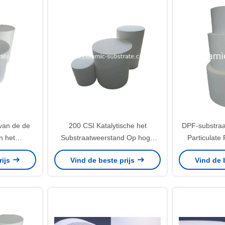
 van de de
200 CSI Katalytische het
DPF-substraat
n het
Substraatweerstand Op hoge
Particulate
 met Hoge
temperatuur van de Deeltjesfilter
corrosie
rijs
Vind de beste prijs
Vind de 
ency
DPF