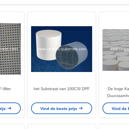
filter
het Substraat van 100CSI DPF
De hoge Ka
Duurzaamhe
Honingraat
rijs
Vind de beste prijs
Vind de 