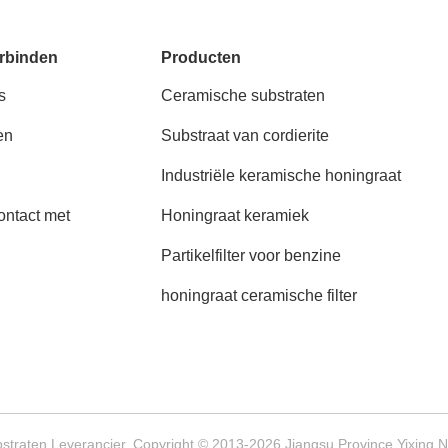
rbinden
Producten
s
Ceramische substraten
en
Substraat van cordierite
Industriële keramische honingraat
ntact met
Honingraat keramiek
Partikelfilter voor benzine
honingraat ceramische filter
straten Leverancier. Copyright © 2013-2026 Jiangsu Province Yixing N