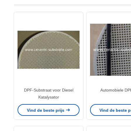
DPF-Substraat voor Diesel
Automobiele DPF-
Katalysator
Vind de beste prijs
Vind de beste p