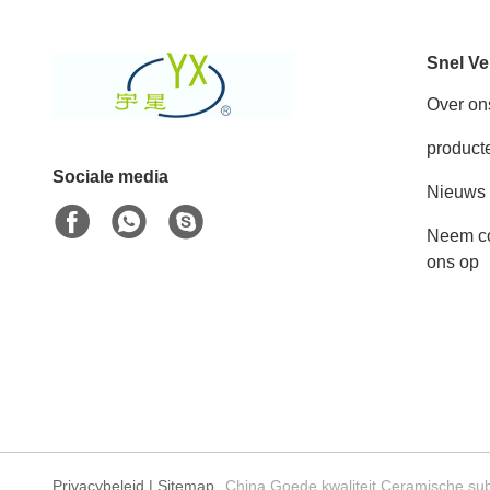
Snel Ve
Over on
product
Sociale media
Nieuws
Neem co
ons op
Privacybeleid
|
Sitemap
China Goede kwaliteit Ceramische sub