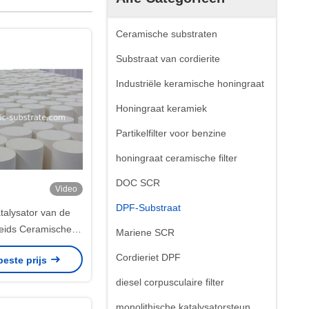
Ceramische substraten
Substraat van cordierite
Industriële keramische honingraat
Honingraat keramiek
Partikelfilter voor benzine
honingraat ceramische filter
DOC SCR
Video
DPF-Substraat
talysator van de
ids Ceramische
Mariene SCR
 voor Roetfilter
Cordieriet DPF
beste prijs
diesel corpusculaire filter
monolithische katalysatorsteun