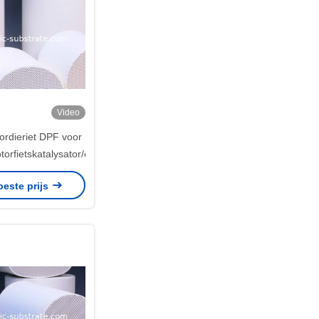
Video
ordieriet DPF voor
orfietskatalysator/cordieriethoningraat
beste prijs