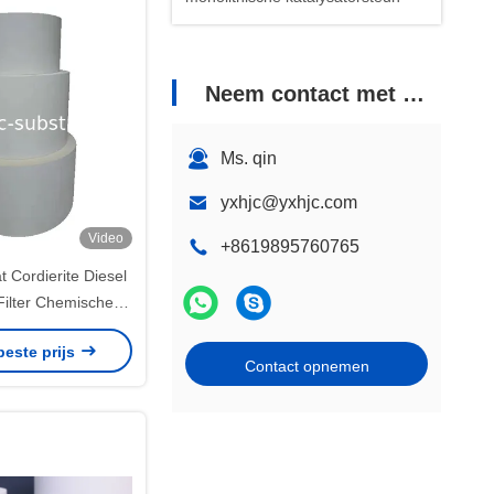
Neem contact met ons op
Ms. qin
yxhjc@yxhjc.com
Video
+8619895760765
 Cordierite Diesel
 Filter Chemische
bestendigheid
beste prijs
Contact opnemen