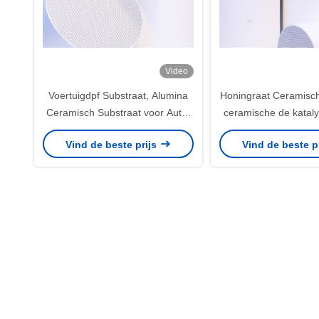
Video
Voertuigdpf Substraat, Alumina
Honingraat Ceramisch
Ceramisch Substraat voor Auto,
ceramische de kataly
motorfiets
van 100CSI/katalytis
Vind de beste prijs
Vind de beste p