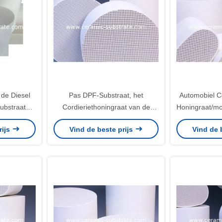
de Diesel
Pas DPF-Substraat, het
Automobiel C
substraat
Cordieriethoningraat van de
Honingraat/mot
and Filters
Motorfietskatalysator aan
rijs
Vind de beste prijs
Vind de 
chok