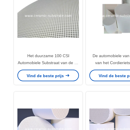
Het duurzame 100 CSI
De automobiele van 
Automobiele Substraat van de de
van het Cordieriet
Stroomfilter van de Cordieriet
Corpusculaire Weerst
Vind de beste prijs
Vind de beste p
Ceramische DPF Muur
Thermische S