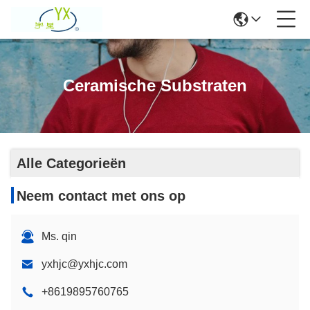
Ceramische Substraten
Alle Categorieën
Neem contact met ons op
Ms. qin
yxhjc@yxhjc.com
+8619895760765