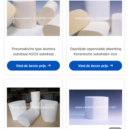
Pneumatische type alumina
Gepolijste oppervlakte afwerking
substraat Al2O3 substraat
Keramische substraten voor
compatibel met RF-modules die
pneumatische systemen Diesel
verbeterde duurzaamheid en
oxidatie katalysator toepassingen
Vind de beste prijs
Vind de beste prijs
prestaties garanderen
Duurzame prestaties