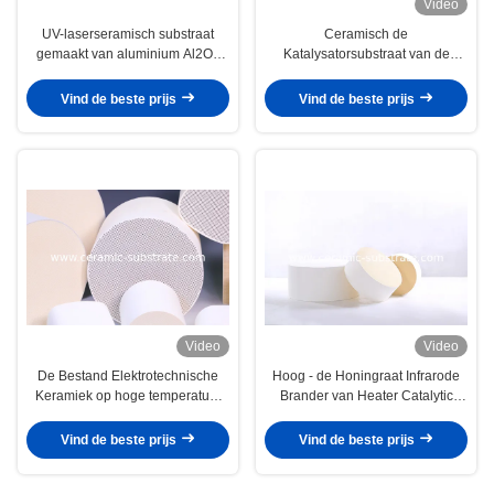
Video
UV-laserseramisch substraat
Ceramisch de
gemaakt van aluminium Al2O3
Katalysatorsubstraat van de
geschikt voor hoge temperatuur
cordieriethoningraat voor de
en elektrische isolatie
Zuiveringsinstallatie van het
Vind de beste prijs
Vind de beste prijs
toepassingen
AutoUitlaatgas
Video
Video
De Bestand Elektrotechnische
Hoog - de Honingraat Infrarode
Keramiek op hoge temperatuur
Brander van Heater Catalytic
van Cordieriet Ceramische Delen
Converter Ceramic Plate van het
kwaliteitsgas
Vind de beste prijs
Vind de beste prijs