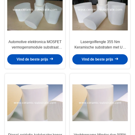
Automotive elektronica MOSFET
Lasergolflengte 355 Nm
vermogensmodule substraat
Keramische substraten met UV-
pneumatisch type systeem
lasertechnologie en
ontworpen voor hoge
cellendichtheid 100 tot 600 CPSI
Vind de beste prijs
Vind de beste prijs
vermogensdichtheid en werking
Geschikt voor precisieproductie
Diesel-oxidatie-katalysator koper
Vochtopname Minder dan 005%