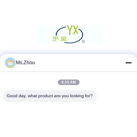
Sociale media
Ms.Zhou
8:15 AM
Snel contact
Good day, what product are you looking for?
Telefoon
86-0510-87189500
E-mail
yxhjc@yxhjc.com