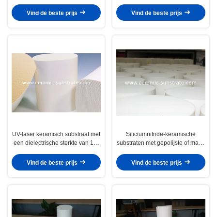
Al2O3 Substraat van
Interieur Coating Type en UV
aluminiumnitride AlN Compatibel
Laserbewerking voor Prestaties
Vind de beste prijs
Vind de beste prijs
voor elektronische toepassingen
in Automobielsystemen
UV-laser keramisch substraat met
Siliciumnitride-keramische
een dielectrische sterkte van 10-
substraten met gepolijste of matte
15 KV per millimeter Ontworpen
oppervlakteafwerking, ontworpen
voor elektronische circuitboards
voor power electronics en
Vind de beste prijs
Vind de beste prijs
en warmteverspreiding
verbeterde duurzaamheid