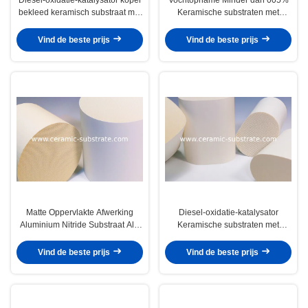
bekleed keramisch substraat met
Keramische substraten met
een vochtopname onder de
gepolijste of matte oppervlakte en
005% geschikt voor automobiel-
10 Watt voor prestaties
Vind de beste prijs
Vind de beste prijs
en elektronische behuizingen
Matte Oppervlakte Afwerking
Diesel-oxidatie-katalysator
Aluminium Nitride Substraat AlN
Keramische substraten met
Substraat Diesel Oxidatie
binnencoatingtype en
Katalysator Ontworpen voor
spraytoepassingsmethode voor
Vind de beste prijs
Vind de beste prijs
Warmteafvoer
automobielemissiesoluties